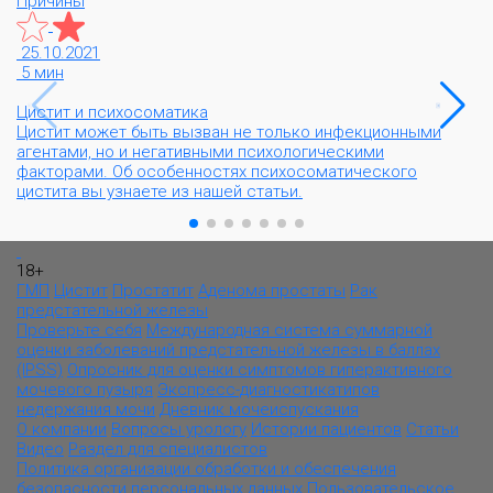
Причины
25.10.2021
5 мин
Цистит и психосоматика
Цистит может быть вызван не только инфекционными
агентами, но и негативными психологическими
факторами. Об особенностях психосоматического
цистита вы узнаете из нашей статьи.
18+
ГМП
Цистит
Простатит
Аденома простаты
Рак
предстательной железы
Проверьте себя
Международная система суммарной
оценки заболеваний предстательной железы в баллах
(IPSS)
Опросник для оценки симптомов гиперактивного
мочевого пузыря
Экспресс-диагностикатипов
недержания мочи
Дневник мочеиспускания
О компании
Вопросы урологу
Истории пациентов
Статьи
Видео
Раздел для специалистов
Политика организации обработки и обеспечения
безопасности персональных данных
Пользовательское