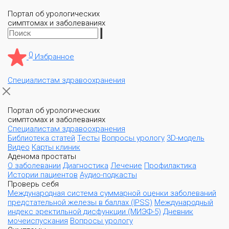
Портал об урологических
симптомах и заболеваниях
0
Избранное
Специалистам здравоохранения
Портал об урологических
симптомах и заболеваниях
Специалистам здравоохранения
Библиотека статей
Тесты
Вопросы урологу
3D-модель
Видео
Карты клиник
Аденома простаты
О заболевании
Диагностика
Лечение
Профилактика
Истории пациентов
Аудио-подкасты
Проверь себя
Международная система суммарной оценки заболеваний
предстательной железы в баллах (IPSS)
Международный
индекс эректильной дисфункции (МИЭФ-5)
Дневник
мочеиспускания
Вопросы урологу