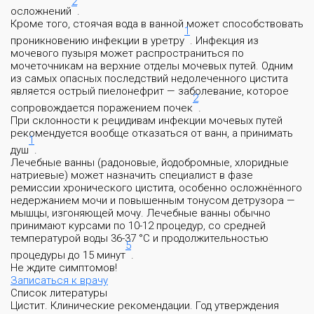
2
осложнений
.
Кроме того, стоячая вода в ванной может способствовать
1
проникновению инфекции в уретру
. Инфекция из
мочевого пузыря может распространиться по
мочеточникам на верхние отделы мочевых путей. Одним
из самых опасных последствий недолеченного цистита
является острый пиелонефрит — заболевание, которое
2
сопровождается поражением почек
.
При склонности к рецидивам инфекции мочевых путей
рекомендуется вообще отказаться от ванн, а принимать
1
душ
.
Лечебные ванны (радоновые, йодобромные, хлоридные
натриевые) может назначить специалист в фазе
ремиссии хронического цистита, особенно осложнённого
недержанием мочи и повышенным тонусом детрузора —
мышцы, изгоняющей мочу. Лечебные ванны обычно
принимают курсами по 10-12 процедур, со средней
температурой воды 36-37 °С и продолжительностью
5
процедуры до 15 минут
.
Не ждите симптомов!
Записаться к врачу
Список литературы
Цистит. Клинические рекомендации. Год утверждения