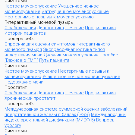
Симптомы
Частое мочеиспускание
Учащенное ночное
мочеиспускание
Затрудненное мочеиспускание
Нестерпимые позывы к мочеиспусканию
Гиперактивный мочевой пузырь
О заболевании
Диагностика
Лечение
Профилактика
Истории пациентов
Проверь себя
Опросник для оценки симптомов гиперактивного
мочевого пузыря
Экспресс-диагностика типов
недержания мочи
Дневник мочеиспускания
Пособие
"Важное о ГМП"
Путь пациента
Симптомы
Частое мочеиспускание
Нестерпимые позывы к
мочеиспусканию
Учащенное ночное мочеиспускание
Недержание мочи
Простатит
О заболевании
Диагностика
Лечение
Профилактика
Хронический простатит
Проверь себя
Международная система суммарной оценки заболеваний
предстательной железы в баллах (IPSS)
Международный
индекс эректильной дисфункции (МИЭФ-5)
Вопросы
урологу
Симптомы