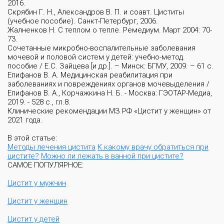
2016.
Скрябин Г. Н., Александров В. П. и соавт. Циститы
(учебное пособие). Санкт-Петербург, 2006.
Жалненков Н. С теплом о тепле. Ремедиум. Март 2004: 70-
73.
Сочетанные микробно-воспалительные заболевания
мочевой и половой систем у детей: учебно-метод.
пособие / Е.С. Зайцева [и др.]. – Минск: БГМУ, 2009. – 61 с.
Епифанов В. А. Медицинская реабилитация при
заболеваниях и повреждениях органов мочевыделения /
Епифанов В. А., Корчажкина Н. Б. - Москва: ГЭОТАР-Медиа,
2019. - 528 с., гл.8.
Клинические рекомендации МЗ РФ «Цистит у женщин» от
2021 года.
В этой статье:
Методы лечения цистита
К какому врачу обратиться при
цистите?
Можно ли лежать в ванной при цистите?
САМОЕ ПОПУЛЯРНОЕ:
Цистит у мужчин
Цистит у женщин
Цистит у детей