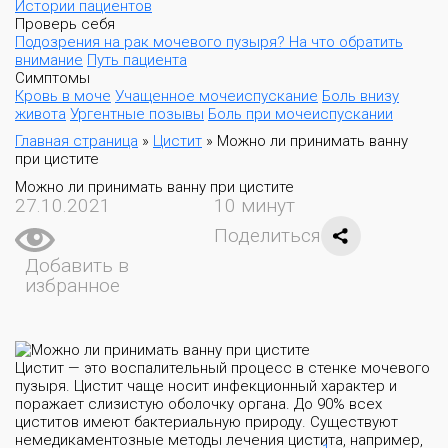
Истории пациентов
Проверь себя
Подозрения на рак мочевого пузыря? На что обратить
внимание
Путь пациента
Симптомы
Кровь в моче
Учащенное мочеиспускание
Боль внизу
живота
Ургентные позывы
Боль при мочеиспускании
Главная страница
»
Цистит
»
Можно ли принимать ванну
при цистите
Можно ли принимать ванну при цистите
27.10.2021
10 минут
Поделиться
Добавить в
избранное
Цистит — это воспалительный процесс в стенке мочевого
пузыря. Цистит чаще носит инфекционный характер и
поражает слизистую оболочку органа. До 90% всех
циститов имеют бактериальную природу. Существуют
немедикаментозные методы лечения цистита, например,