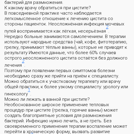
бактерий для размножения.
К какому врачу обратиться при цистите?
В повседневной практике часто наблюдается
легкомысленное отношение к лечению цистита со
стороны пациенток. Неосложнённая инфекция мочевых
2
путей воспринимается как лёгкая, несерьёзная
.
Нередко больные занимаются самолечением. В терапии
используют народные средства (чай, кофе, фитотерапию,
грелку, принимают тёплые ванны), которые не приводят к
результату Имеются данные, что более 60% случаев
острого неосложненного цистита остаётся без должного
2
лечения
.
Поэтому при появлении первых симптомов болезни
необходимо сразу же прийти на приём к специалисту.
Можно обратиться к участковому терапевту или врачу
общей практики, к более узкому специалисту: урологу или
1
гинекологу
.
Можно ли лежать в ванной при цистите?
Необоснованное широкое применение тепловых
процедур при цистите (грелка, горячие ванны) может
создать благоприятные условия для размножения
бактерий. Инфекцию нужно лечить, а не греть. Без
своевременного применения терапии воспаление может
перейти в хроническую форму, вызвать развитие