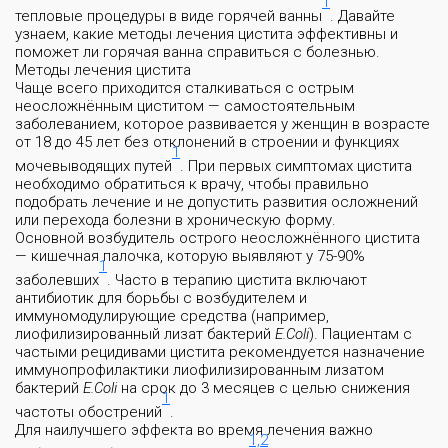
1
тепловые процедуры в виде горячей ванны
. Давайте
узнаем, какие методы лечения цистита эффективны и
поможет ли горячая ванна справиться с болезнью.
Методы лечения цистита
Чаще всего приходится сталкиваться с острым
неосложнённым циститом — самостоятельным
заболеванием, которое развивается у женщин в возрасте
от 18 до 45 лет без отклонений в строении и функциях
1
мочевыводящих путей
. При первых симптомах цистита
необходимо обратиться к врачу, чтобы правильно
подобрать лечение и не допустить развития осложнений
или перехода болезни в хроническую форму.
Основной возбудитель острого неосложнённого цистита
— кишечная палочка, которую выявляют у 75-90%
1
заболевших
. Часто в терапию цистита включают
антибиотик для борьбы с возбудителем и
иммуномодулирующие средства (например,
лиофилизированный лизат бактерий
E.Coli
). Пациентам с
частыми рецидивами цистита рекомендуется назначение
иммунопрофилактики лиофилизированным лизатом
бактерий
E.Coli
на срок до 3 месяцев с целью снижения
1
частоты обострений
.
Для наилучшего эффекта во время лечения важно
1,2