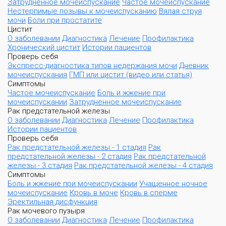
Затрудненное мочеиспускание
Частое мочеиспускание
Нестерпимые позывы к мочеиспусканию
Вялая струя
мочи
Боли при простатите
Цистит
О заболевании
Диагностика
Лечение
Профилактика
Хронический цистит
Истории пациентов
Проверь себя
Экспресс-диагностика типов недержания мочи
Дневник
мочеиспускания
ГМП или цистит (видео или статья)
Симптомы
Частое мочеиспускание
Боль и жжение при
мочеиспускании
Затрудненное мочеиспускание
Рак предстательной железы
О заболевании
Диагностика
Лечение
Профилактика
Истории пациентов
Проверь себя
Рак предстательной железы - 1 стадия
Рак
предстательной железы - 2 стадия
Рак предстательной
железы - 3 стадия
Рак предстательной железы - 4 стадия
Симптомы
Боль и жжение при мочеиспускании
Учащенное ночное
мочеиспускание
Кровь в моче
Кровь в сперме
Эректильная дисфункция
Рак мочевого пузыря
О заболевании
Диагностика
Лечение
Профилактика