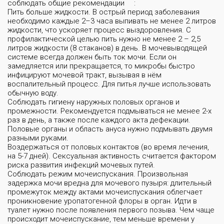
соблюдать общие рекомендации
:
Пить больше жидкости. В острый период заболевания
необходимо каждые 2–3 часа выпивать не менее 2 литров
жидкости, что ускоряет процесс выздоровления. С
профилактической целью пить нужно не менее 2 – 2,5
литров жидкости (8 стаканов) в день. В мочевыводящей
системе всегда должен быть ток мочи. Если он
замедляется или прекращается, то микробы быстро
инфицируют мочевой тракт, вызывая в нём
воспалительный процесс. Для питья лучше использовать
обычную воду.
Соблюдать гигиену наружных половых органов и
промежности. Рекомендуется подмываться не менее 2-х
раз в день, а также после каждого акта дефекации.
Половые органы и область ануса нужно подмывать двумя
разными руками.
Воздержаться от половых контактов (во время лечения,
на 5-7 дней). Сексуальная активность считается фактором
риска развития инфекций мочевых путей.
Соблюдать режим мочеиспускания. Произвольная
Гос
услуги
задержка мочи вредна для мочевого пузыря: длительный
промежуток между актами мочеиспускания облегчает
проникновение уропатогенной флоры в орган. Идти в
туалет нужно после появления первого позыва. Чем чаще
происходит мочеиспускание, тем меньше времени у