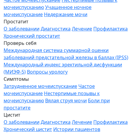
Частое мочеиспускание
Нестерпимые позывы к
мочеиспусканию
Учащенное ночное
мочеиспускание
Недержание мочи
Простатит
О заболевании
Диагностика
Лечение
Профилактика
Хронический простатит
Проверь себя
Международная система суммарной оценки
заболеваний предстательной железы в баллах (IPSS)
Международный индекс эректильной дисфункции
(МИЭФ-5)
Вопросы урологу
Симптомы
Затрудненное мочеиспускание
Частое
мочеиспускание
Нестерпимые позывы к
мочеиспусканию
Вялая струя мочи
Боли при
простатите
Цистит
О заболевании
Диагностика
Лечение
Профилактика
Хронический цистит
Истории пациентов