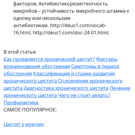
факторов. Антибиотикорезистентность
микробов – устойчивость микробного штамма к
одному или нескольким
антибиотикам. http://deus1.com/vocab-
16.html, http://deus1.com/doc-24-01.html.
В этой статье:
Как проявляется хронический цистит?
Факторы
возникновения обострения
Симптомы в период
обострения
Классификация и стадии развития
хронического цистита
Осложнения хронического
цистита
Диагностика хронического цистита
Лечение
хронического цистита
Чего не стоит делать?
Профилактика
САМОЕ ПОПУЛЯРНОЕ:
Цистит у мужчин