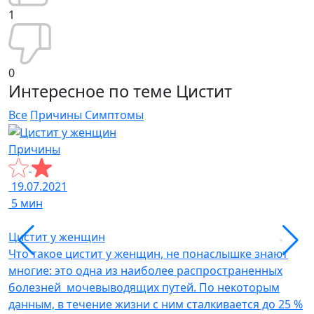
1
0
Интересное по теме Цистит
Все
Причины
Симптомы
Причины
С
19.07.2021
2
5 мин
Цистит у женщин
Г
Что такое цистит у женщин, не понаслышке знают
П
многие: это одна из наиболее распространенных
с
болезней мочевыводящих путей. По некоторым
ч
данным, в течение жизни с ним сталкивается до 25 %
н