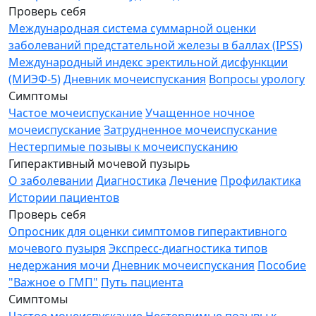
Проверь себя
Международная система суммарной оценки
заболеваний предстательной железы в баллах (IPSS)
Международный индекс эректильной дисфункции
(МИЭФ-5)
Дневник мочеиспускания
Вопросы урологу
Симптомы
Частое мочеиспускание
Учащенное ночное
мочеиспускание
Затрудненное мочеиспускание
Нестерпимые позывы к мочеиспусканию
Гиперактивный мочевой пузырь
О заболевании
Диагностика
Лечение
Профилактика
Истории пациентов
Проверь себя
Опросник для оценки симптомов гиперактивного
мочевого пузыря
Экспресс-диагностика типов
недержания мочи
Дневник мочеиспускания
Пособие
"Важное о ГМП"
Путь пациента
Симптомы