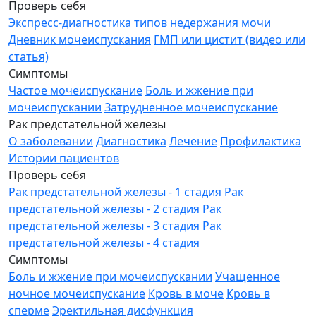
Проверь себя
Экспресс-диагностика типов недержания мочи
Дневник мочеиспускания
ГМП или цистит (видео или
статья)
Симптомы
Частое мочеиспускание
Боль и жжение при
мочеиспускании
Затрудненное мочеиспускание
Рак предстательной железы
О заболевании
Диагностика
Лечение
Профилактика
Истории пациентов
Проверь себя
Рак предстательной железы - 1 стадия
Рак
предстательной железы - 2 стадия
Рак
предстательной железы - 3 стадия
Рак
предстательной железы - 4 стадия
Симптомы
Боль и жжение при мочеиспускании
Учащенное
ночное мочеиспускание
Кровь в моче
Кровь в
сперме
Эректильная дисфункция