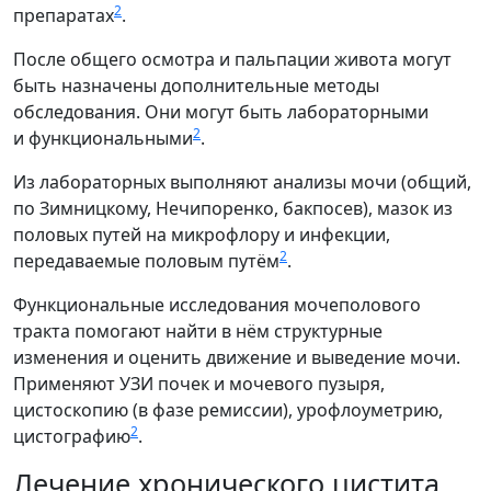
2
препаратах
.
После общего осмотра и пальпации живота могут
быть назначены дополнительные методы
обследования. Они могут быть лабораторными
2
и функциональными
.
Из лабораторных выполняют анализы мочи (общий,
по Зимницкому, Нечипоренко, бакпосев), мазок из
половых путей на микрофлору и инфекции,
2
передаваемые половым путём
.
Функциональные исследования мочеполового
тракта помогают найти в нём структурные
изменения и оценить движение и выведение мочи.
Применяют УЗИ почек и мочевого пузыря,
цистоскопию (в фазе ремиссии), урофлоуметрию,
2
цистографию
.
Лечение хронического цистита