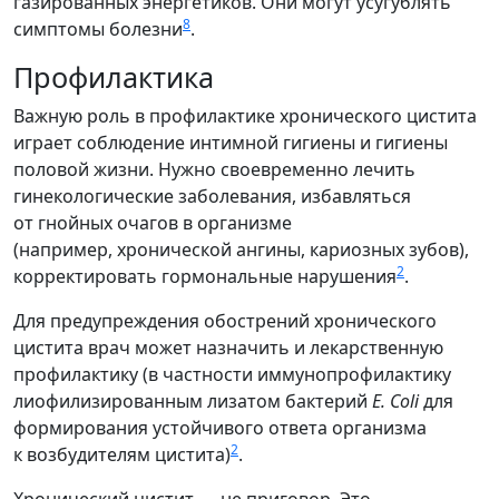
газированных энергетиков. Они могут усугублять
8
симптомы болезни
.
Профилактика
Важную роль в профилактике хронического цистита
играет соблюдение интимной гигиены и гигиены
половой жизни. Нужно своевременно лечить
гинекологические заболевания, избавляться
от гнойных очагов в организме
(например, хронической ангины, кариозных зубов),
2
корректировать гормональные нарушения
.
Для предупреждения обострений хронического
цистита врач может назначить и лекарственную
профилактику (в частности иммунопрофилактику
лиофилизированным лизатом бактерий
E. Coli
для
формирования устойчивого ответа организма
2
к возбудителям цистита)
.
Хронический цистит — не приговор. Это