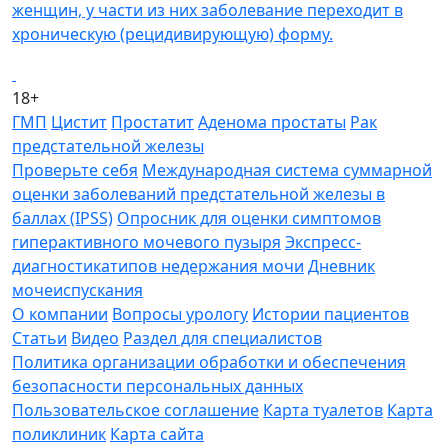
женщин, у части из них заболевание переходит в
хроническую (рецидивирующую) форму.
18+
ГМП
Цистит
Простатит
Аденома простаты
Рак
предстательной железы
Проверьте себя
Международная система суммарной
оценки заболеваний предстательной железы в
баллах (IPSS)
Опросник для оценки симптомов
гиперактивного мочевого пузыря
Экспресс-
диагностикатипов недержания мочи
Дневник
мочеиспускания
О компании
Вопросы урологу
Истории пациентов
Статьи
Видео
Раздел для специалистов
Политика организации обработки и обеспечения
безопасности персональных данных
Пользовательское соглашение
Карта туалетов
Карта
поликлиник
Карта сайта