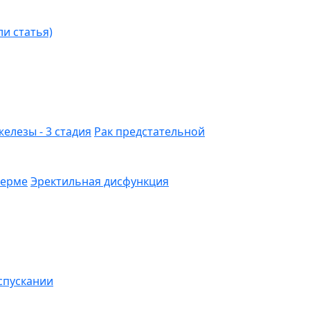
ли статья)
елезы - 3 стадия
Рак предстательной
перме
Эректильная дисфункция
спускании