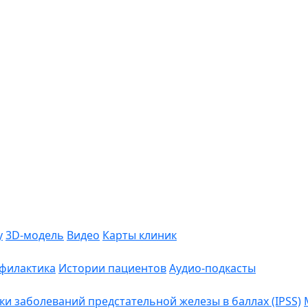
у
3D-модель
Видео
Карты клиник
филактика
Истории пациентов
Аудио-подкасты
 заболеваний предстательной железы в баллах (IPSS)