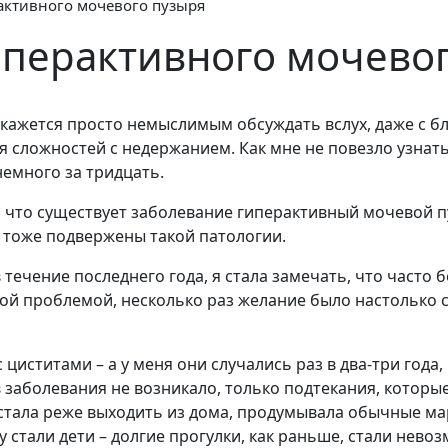
активного мочевого пузыря
иперактивного мочево
кажется просто немыслимым обсуждать вслух, даже с бл
я сложностей с недержанием. Как мне не повезло узнать,
емного за тридцать.
ла, что существует заболевание гиперактивный мочевой п
 тоже подвержены такой патологии.
 течение последнего года, я стала замечать, что часто 
зной проблемой, несколько раз желание было настолько
Гос
услуги
циститами – а у меня они случались раз в два-три года
в заболевания не возникало, только подтекания, которы
стала реже выходить из дома, продумывала обычные ма
 стали дети – долгие прогулки, как раньше, стали нево