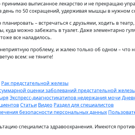
о принимаю выписанное лекарство и не прекращаю упр
 в день по 50 сокращений, удерживая мышцы в нужном со
 планировать – встречаться с друзьями, ходить в театр,
, куда можно забежать в туалет. Даже элементарно гулят
 тоже все наладилось.
 неприятную проблему, и жалею только об одном – что н
ветую всем: не тяните!
Рак предстательной железы
уммарной оценки заболеваний предстательной железы в
зыря
Экспресс-диагностикатипов недержания мочи
Днев
циентов
Статьи
Видео
Раздел для специалистов
печения безопасности персональных данных
Пользоват
льтацию специалиста здравоохранения. Имеются против