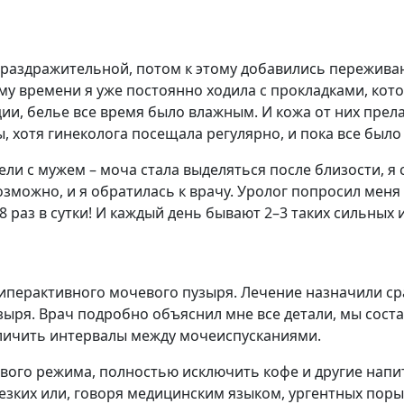
 раздражительной, потом к этому добавились переживани
ому времени я уже постоянно ходила с прокладками, кот
и, белье все время было влажным. И кожа от них прела,
 хотя гинеколога посещала регулярно, и пока все было 
ли с мужем – моча стала выделяться после близости, я 
зможно, и я обратилась к врачу. Уролог попросил меня
8 раз в сутки! И каждый день бывают 2–3 таких сильных и
гиперактивного мочевого пузыря. Лечение назначили сра
зыря. Врач подробно объяснил мне все детали, мы состав
личить интервалы между мочеиспусканиями.
ого режима, полностью исключить кофе и другие напит
зких или, говоря медицинским языком, ургентных порыв