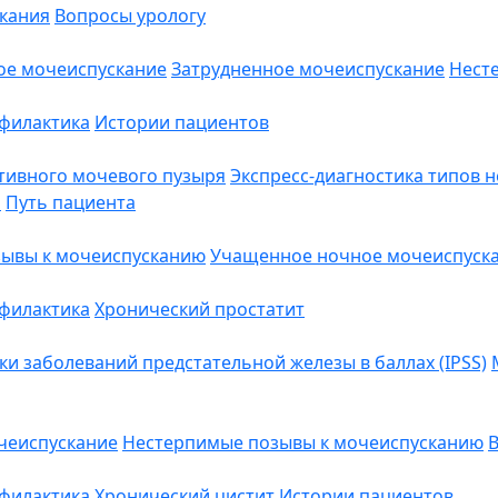
кания
Вопросы урологу
ое мочеиспускание
Затрудненное мочеиспускание
Нест
филактика
Истории пациентов
тивного мочевого пузыря
Экспресс-диагностика типов 
"
Путь пациента
ывы к мочеиспусканию
Учащенное ночное мочеиспуск
филактика
Хронический простатит
 заболеваний предстательной железы в баллах (IPSS)
чеиспускание
Нестерпимые позывы к мочеиспусканию
В
филактика
Хронический цистит
Истории пациентов