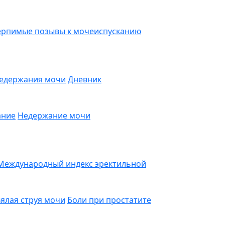
ерпимые позывы к мочеиспусканию
недержания мочи
Дневник
ание
Недержание мочи
Международный индекс эректильной
ялая струя мочи
Боли при простатите