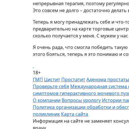
непрерывная терапия, поэтому регулярн
Это совсем не долго – достаточно делать
Теперь я могу принадлежать себе и что-то
предварительно на карте торговые центры
сколько получается у меня. С мужем у нас
Я очень рада, что смогла победить такую
этого бояться, теперь я это понимаю и со
18+
ГМП
Цистит
Простатит
Аденома простаты
Проверьте себя
Международная система с
симптомов гиперактивного мочевого пу
О компании
Вопросы урологу
Истории па
Политика организации обработки и обес
поликлиник
Карта сайта
Информация на сайте не заменяет консу
врачу.