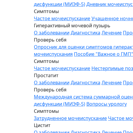
дисфункции (МИЭФ-5)
Дневник мочеиспус
Симптомы
Частое мочеиспускание
Учащенное ночн
Гиперактивный мочевой пузырь
О заболевании
Диагностика
Лечение
Про
Проверь себя
Опросник для оценки симптомов гиперак
мочеиспускания
Пособие "Важное о ГМП
Симптомы
Частое мочеиспускание
Нестерпимые поз
Простатит
О заболевании
Диагностика
Лечение
Про
Проверь себя
Международная система суммарной оценки
дисфункции (МИЭФ-5)
Вопросы урологу
Симптомы
Затрудненное мочеиспускание
Частое мо
Цистит
О заболевании
Диагностика
Лечение
Про