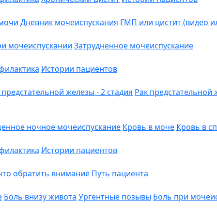
 мочи
Дневник мочеиспускания
ГМП или цистит (видео и
ри мочеиспускании
Затрудненное мочеиспускание
филактика
Истории пациентов
 предстательной железы - 2 стадия
Рак предстательной ж
енное ночное мочеиспускание
Кровь в моче
Кровь в с
филактика
Истории пациентов
 что обратить внимание
Путь пациента
е
Боль внизу живота
Ургентные позывы
Боль при мочеи