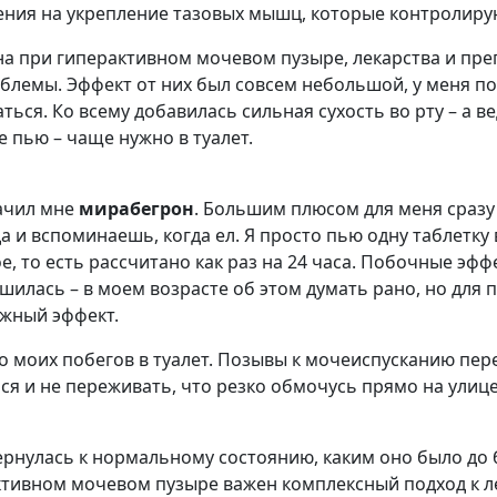
ения на укрепление тазовых мышц, которые контролир
а при гиперактивном мочевом пузыре, лекарства и пре
блемы. Эффект от них был совсем небольшой, у меня поя
ься. Ко всему добавилась сильная сухость во рту – а 
е пью – чаще нужно в туалет.
начил мне
мирабегрон
. Большим плюсом для меня сразу 
а и вспоминаешь, когда ел. Я просто пью одну таблетку в
, то есть рассчитано как раз на 24 часа. Побочные эф
шилась – в моем возрасте об этом думать рано, но для
ажный эффект.
во моих побегов в туалет. Позывы к мочеиспусканию пе
ся и не переживать, что резко обмочусь прямо на улице
ернулась к нормальному состоянию, каким оно было до
тивном мочевом пузыре важен комплексный подход к ле