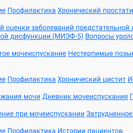
ие
Профилактика
Хронический простат
 оценки заболеваний предстательной ж
ой дисфункции (МИЭФ-5)
Вопросы урол
тое мочеиспускание
Нестерпимые позы
ие
Профилактика
Хронический цистит
И
ржания мочи
Дневник мочеиспускания
ение при мочеиспускании
Затрудненное
ие
Профилактика
Истории пациентов