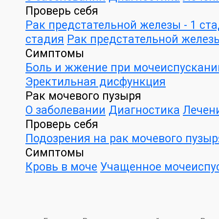
Проверь себя
Рак предстательной железы - 1 ст
стадия
Рак предстательной железы
Симптомы
Боль и жжение при мочеиспускани
Эректильная дисфункция
Рак мочевого пузыря
О заболевании
Диагностика
Лечен
Проверь себя
Подозрения на рак мочевого пузыр
Симптомы
Кровь в моче
Учащенное мочеиспу