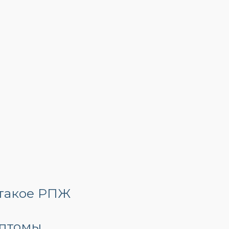
 такое РПЖ
птомы