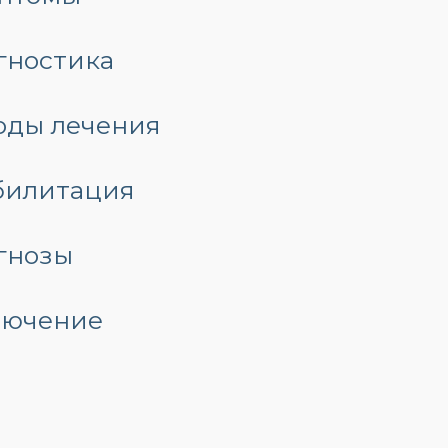
гностика
оды лечения
билитация
гнозы
лючение