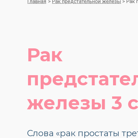
Главная
>
Рак предстательной железы
> Рак 
Рак
предстате
железы 3 
Слова «рак простаты тре