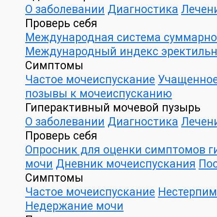
О заболевании
Диагностика
Лечен
Проверь себя
Международная система суммарной
Международный индекс эректильн
Симптомы
Частое мочеиспускание
Учащенное
позывы к мочеиспусканию
Гиперактивный мочевой пузырь
О заболевании
Диагностика
Лечен
Проверь себя
Опросник для оценки симптомов г
мочи
Дневник мочеиспускания
Пос
Симптомы
Частое мочеиспускание
Нестерпим
Недержание мочи