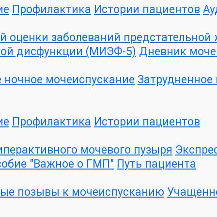
ие
Профилактика
Истории пациентов
Ау
 оценки заболеваний предстательной ж
ой дисфункции (МИЭФ-5)
Дневник моче
 ночное мочеиспускание
Затрудненное
ие
Профилактика
Истории пациентов
иперактивного мочевого пузыря
Экспре
обие "Важное о ГМП"
Путь пациента
ые позывы к мочеиспусканию
Учащенн