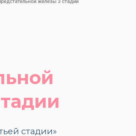
предстательной железы 3 стадии
льной
стадии
Гос
услуги
тьей стадии»