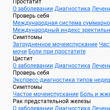
Простатит
О заболевании
Диагностика
Лечен
Проверь себя
Международная система суммарной
Международный индекс эректильн
Симптомы
Затрудненное мочеиспускание
Час
мочи
Боли при простатите
Цистит
О заболевании
Диагностика
Лечен
Проверь себя
Экспресс-диагностика типов неде
Симптомы
Частое мочеиспускание
Боль и жж
Рак предстательной железы
О заболевании
Диагностика
Лечен