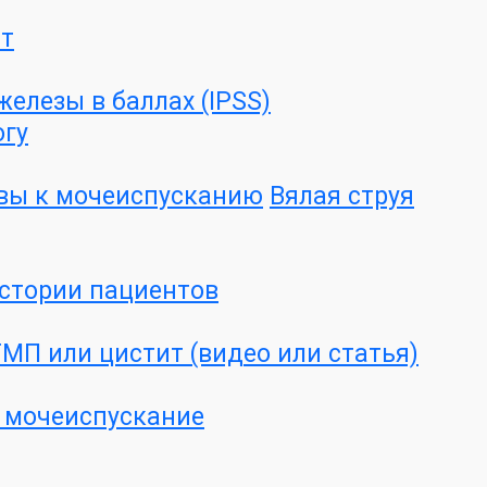
ит
елезы в баллах (IPSS)
огу
вы к мочеиспусканию
Вялая струя
стории пациентов
ГМП или цистит (видео или статья)
 мочеиспускание