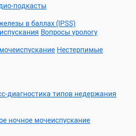
дио-подкасты
елезы в баллах (IPSS)
испускания
Вопросы урологу
 мочеиспускание
Нестерпимые
сс-диагностика типов недержания
ое ночное мочеиспускание