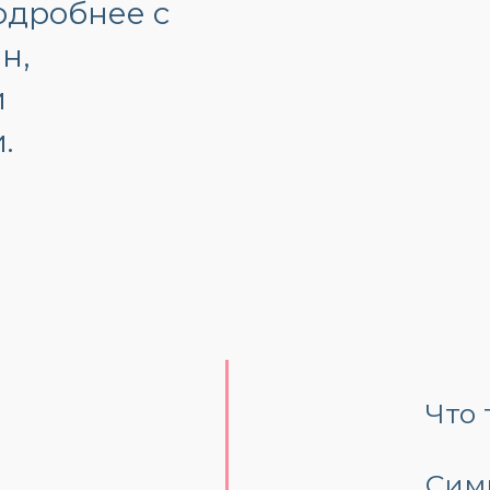
одробнее с
н,
и
.
Что
Сим