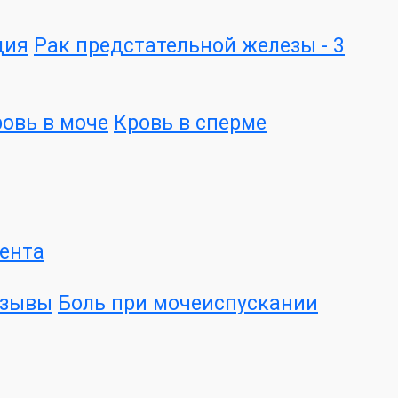
дия
Рак предстательной железы - 3
овь в моче
Кровь в сперме
ента
озывы
Боль при мочеиспускании