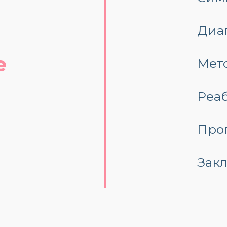
Диа
е
Мет
Реа
Про
Зак