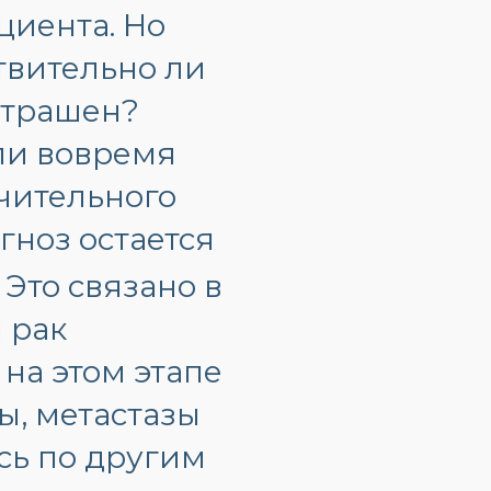
циента. Но
твительно ли
 страшен?
сли вовремя
ачительного
гноз остается
. Это связано в
я рак
на этом этапе
ы, метастазы
сь по другим