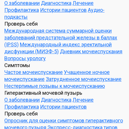
О заболевании
Диагностика
Лечение
Профилактика
Истории пациентов
Аудио-
подкасты
Проверь себя
Международная система суммарной оценки
заболеваний предстательной железы в баллах
(IPSS)
Международный индекс эректильной
дисфункции (МИЭФ-5)
Дневник мочеиспускания
Вопросы урологу
Симптомы
Частое мочеиспускание
Учащенное ночное
мочеиспускание
Затрудненное мочеиспускание
Нестерпимые позывы к мочеиспусканию
Гиперактивный мочевой пузырь
О заболевании
Диагностика
Лечение
Профилактика
Истории пациентов
Проверь себя
Опросник для оценки симптомов гиперактивного
мочевого пузыря
Экспресс-диагностика типов