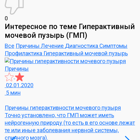
0
Интересное по теме Гиперактивный
мочевой пузырь (ГМП)
Все
Причины
Лечение
Диагностика
Симптомы
Профилактика
Гиперактивный мочевой пузырь
Причины
Л
02.01.2020
0
5 мин
5
Причины гиперактивности мочевого пузыря
Л
Точно установлено, что ГМП может иметь
К
нейрогенную природу (то есть в его основе лежат
те или иные заболевания нервной системы,
спинного мозга).