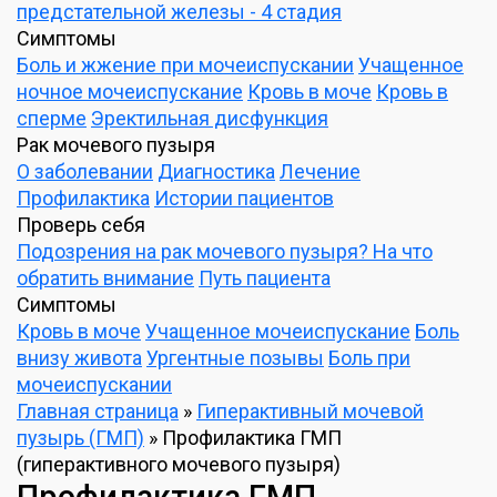
предстательной железы - 4 стадия
Симптомы
Боль и жжение при мочеиспускании
Учащенное
ночное мочеиспускание
Кровь в моче
Кровь в
сперме
Эректильная дисфункция
Рак мочевого пузыря
О заболевании
Диагностика
Лечение
Профилактика
Истории пациентов
Проверь себя
Подозрения на рак мочевого пузыря? На что
обратить внимание
Путь пациента
Симптомы
Кровь в моче
Учащенное мочеиспускание
Боль
внизу живота
Ургентные позывы
Боль при
мочеиспускании
Главная страница
»
Гиперактивный мочевой
пузырь (ГМП)
»
Профилактика ГМП
(гиперактивного мочевого пузыря)
Профилактика ГМП