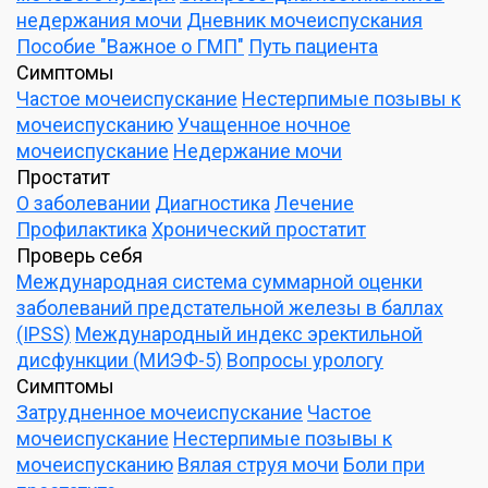
недержания мочи
Дневник мочеиспускания
Пособие "Важное о ГМП"
Путь пациента
Симптомы
Частое мочеиспускание
Нестерпимые позывы к
мочеиспусканию
Учащенное ночное
мочеиспускание
Недержание мочи
Простатит
О заболевании
Диагностика
Лечение
Профилактика
Хронический простатит
Проверь себя
Международная система суммарной оценки
заболеваний предстательной железы в баллах
(IPSS)
Международный индекс эректильной
дисфункции (МИЭФ-5)
Вопросы урологу
Симптомы
Затрудненное мочеиспускание
Частое
мочеиспускание
Нестерпимые позывы к
мочеиспусканию
Вялая струя мочи
Боли при