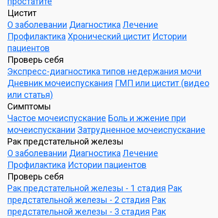
простатите
Цистит
О заболевании
Диагностика
Лечение
Профилактика
Хронический цистит
Истории
пациентов
Проверь себя
Экспресс-диагностика типов недержания мочи
Дневник мочеиспускания
ГМП или цистит (видео
или статья)
Симптомы
Частое мочеиспускание
Боль и жжение при
мочеиспускании
Затрудненное мочеиспускание
Рак предстательной железы
О заболевании
Диагностика
Лечение
Профилактика
Истории пациентов
Проверь себя
Рак предстательной железы - 1 стадия
Рак
предстательной железы - 2 стадия
Рак
предстательной железы - 3 стадия
Рак