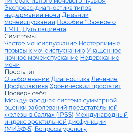
гиперактивного мочевого пузыря
Экспресс-диагностика типов
недержания мочи
Дневник
мочеиспускания
Пособие "Важное о
ГМП"
Путь пациента
Симптомы
Частое мочеиспускание
Нестерпимые
позывы к мочеиспусканию
Учащенное
ночное мочеиспускание
Недержание
мочи
Простатит
О заболевании
Диагностика
Лечение
Профилактика
Хронический простатит
Проверь себя
Международная система суммарной
оценки заболеваний предстательной
железы в баллах (IPSS)
Международный
индекс эректильной дисфункции
(МИЭФ-5)
Вопросы урологу