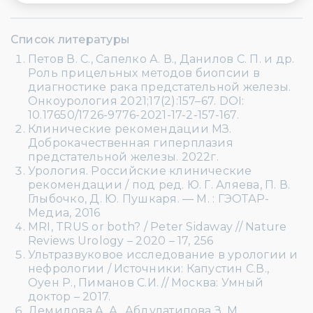
Список литературы
Петов В. С., Сапелко А. В., Данилов С. П. и др.
Роль прицельных методов биопсии в
диагностике рака предстательной железы.
Онкоурология 2021;17(2):157–67. DOI:
10.17650/1726-9776-2021-17-2-157-167.
Клинические рекомендации МЗ.
Доброкачественная гиперплазия
предстательной железы. 2022г.
Урология. Российские клинические
рекомендации / под ред. Ю. Г. Аляева, П. В.
Глыбочко, Д. Ю. Пушкаря. — М. : ГЭОТАР-
Медиа, 2016
MRI, TRUS or both? / Peter Sidaway // Nature
Reviews Urology – 2020 – 17, 256
Ультразвуковое исследование в урологии и
нефрологии / Источники: Капустин С.В.,
Оуен Р., Пиманов С.И. // Москва: Умный
доктор – 2017.
Демидова А. А., Абдулатипова З. М.,