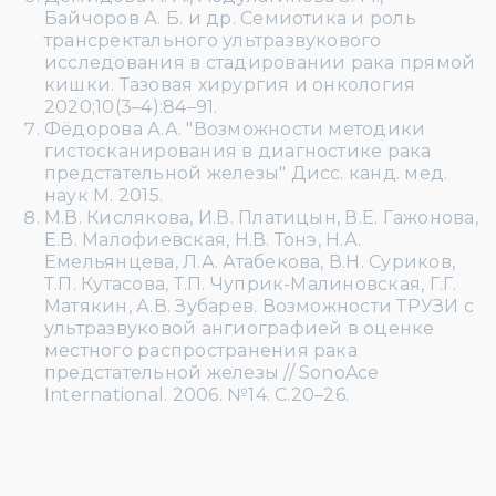
Байчоров А. Б. и др. Семиотика и роль
трансректального ультразвукового
исследования в стадировании рака прямой
кишки. Тазовая хирургия и онкология
2020;10(3–4):84–91.
Фёдорова А.А. "Возможности методики
гистосканирования в диагностике рака
предстательной железы" Дисс. канд. мед.
наук М. 2015.
М.В. Кислякова, И.В. Платицын, В.Е. Гажонова,
Е.В. Малофиевская, Н.В. Тонэ, Н.А.
Емельянцева, Л.А. Атабекова, В.Н. Суриков,
Т.П. Кутасова, Т.П. Чуприк-Малиновская, Г.Г.
Матякин, А.В. Зубарев. Возможности ТРУЗИ с
ультразвуковой ангиографией в оценке
местного распространения рака
предстательной железы // SonoAce
International. 2006. №14. С.20–26.