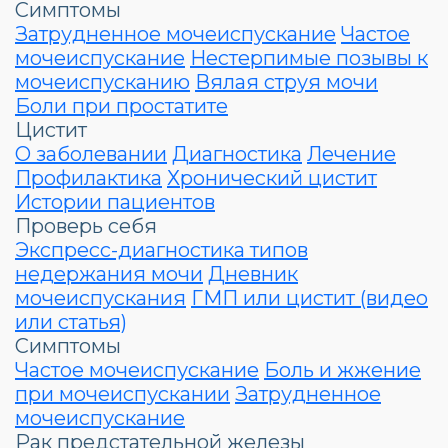
Симптомы
Затрудненное мочеиспускание
Частое
мочеиспускание
Нестерпимые позывы к
мочеиспусканию
Вялая струя мочи
Боли при простатите
Цистит
О заболевании
Диагностика
Лечение
Профилактика
Хронический цистит
Истории пациентов
Проверь себя
Экспресс-диагностика типов
недержания мочи
Дневник
мочеиспускания
ГМП или цистит (видео
или статья)
Симптомы
Частое мочеиспускание
Боль и жжение
при мочеиспускании
Затрудненное
мочеиспускание
Рак предстательной железы