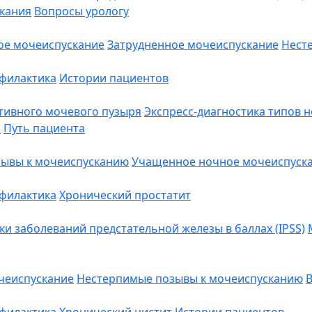
кания
Вопросы урологу
ое мочеиспускание
Затрудненное мочеиспускание
Нест
филактика
Истории пациентов
тивного мочевого пузыря
Экспресс-диагностика типов 
"
Путь пациента
ывы к мочеиспусканию
Учащенное ночное мочеиспуск
филактика
Хронический простатит
 заболеваний предстательной железы в баллах (IPSS)
чеиспускание
Нестерпимые позывы к мочеиспусканию
В