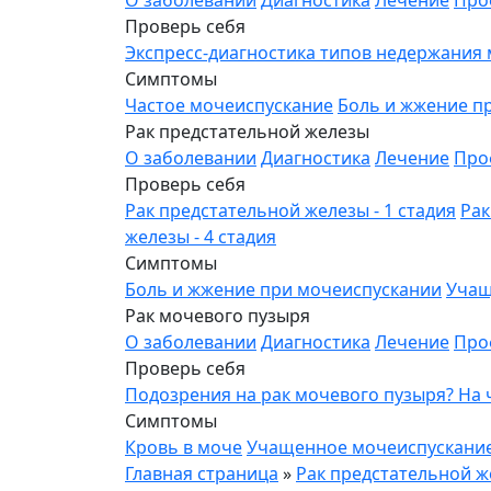
О заболевании
Диагностика
Лечение
Про
Проверь себя
Экспресс-диагностика типов недержания
Симптомы
Частое мочеиспускание
Боль и жжение п
Рак предстательной железы
О заболевании
Диагностика
Лечение
Про
Проверь себя
Рак предстательной железы - 1 стадия
Рак
железы - 4 стадия
Симптомы
Боль и жжение при мочеиспускании
Учащ
Рак мочевого пузыря
О заболевании
Диагностика
Лечение
Про
Проверь себя
Подозрения на рак мочевого пузыря? На
Симптомы
Кровь в моче
Учащенное мочеиспускани
Главная страница
»
Рак предстательной 