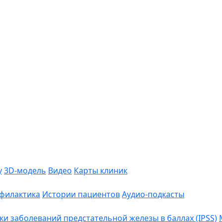
у
3D-модель
Видео
Карты клиник
филактика
Истории пациентов
Аудио-подкасты
 заболеваний предстательной железы в баллах (IPSS)