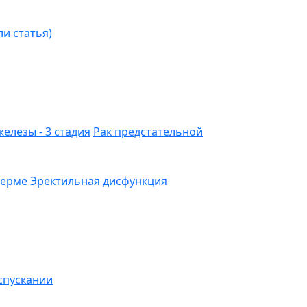
ли статья)
елезы - 3 стадия
Рак предстательной
перме
Эректильная дисфункция
спускании