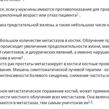
ся, если у мужчины имеются противопоказания для про
1
реклонный возраст или отказ пациента
.
ка предстательной железы, а также небольшом числе м
большом количестве метастазов в костях. Облучение пр
ия происходит увеличение продолжительности жизни, м
й симптомов, и дизурических явлений, а именно наруше
4
ови в моче
.
сто рак простаты метастазирует в кости и костные пр
ания. Мишень симптоматической лучевой терапии - ко
интенсивности болевого синдрома, снижение частоты к
нное метастатическое поражение костей, может примен
ости местного облучения всех местастазов. Она включа
2,3
аются в метастазах, тем самым уничтожая их
.