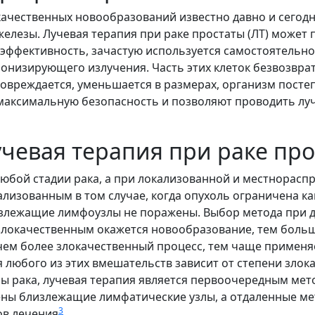
ачественных новообразований известно давно и сегодн
железы. Лучевая терапия при раке простаты (ЛТ) может 
 эффективность, зачастую используется самостоятельно
ионизирующего излучения. Часть этих клеток безвозвра
 повреждается, уменьшается в размерах, организм посте
максимальную безопасность и позволяют проводить л
учевая терапия при раке пр
любой стадии рака, а при локализованной и местнорас
ализованным в том случае, когда опухоль ограничена к
лизлежащие лимфоузлы не поражены. Выбор метода при 
злокачественным окажется новообразование, тем больш
чем более злокачественный процесс, тем чаще применя
любого из этих вмешательств зависит от степени злок
рака, лучевая терапия является первоочередным метод
ены близлежащие лимфатические узлы, а отдаленные мет
3
ов лечения
.