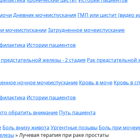
филактика
Хронический цистит
Истории пациентов
 мочи
Дневник мочеиспускания
ГМП или цистит (видео и
ри мочеиспускании
Затрудненное мочеиспускание
филактика
Истории пациентов
 предстательной железы - 2 стадия
Рак предстательной ж
енное ночное мочеиспускание
Кровь в моче
Кровь в с
филактика
Истории пациентов
 что обратить внимание
Путь пациента
е
Боль внизу живота
Ургентные позывы
Боль при мочеи
железы
»
Лучевая терапия при раке простаты