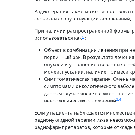
Радиотерапия также может использовать
серьезных сопутствующих заболеваний, п
При наличии распространенной формы ра
4
использоваться как
:
Объект в комбинации лечения при не
первичный рак. В результате лечен
опухоли и устранение связанных с не
мочеиспускании, наличие примеси кр
Симптоматическая терапия. Очень ча
симптомами онкологического заболев
данном случае является уменьшение 
3,4
неврологических осложнений
.
Если у пациента наблюдается множестве
радионуклидной терапии из-за невозможн
радиофармпрепаратов, которые откладыв