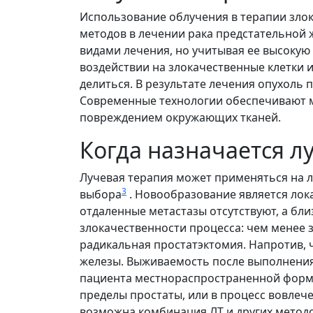
Использование облучения в терапии злок
методов в лечении рака предстательной 
видами лечения, но учитывая ее высокую
воздействии на злокачественные клетки 
делиться. В результате лечения опухоль
Современные технологии обеспечивают 
повреждением окружающих тканей.
Когда назначается л
Лучевая терапия может применяться на 
3
выбора
. Новообразование является лок
отдаленные метастазы отсутствуют, а б
злокачественности процесса: чем менее 
радикальная простатэктомия. Напротив, 
железы. Выживаемость после выполнения 
пациента местнораспространенной формы 
пределы простаты, или в процесс вовлеч
возможна комбинация ЛТ и других метод