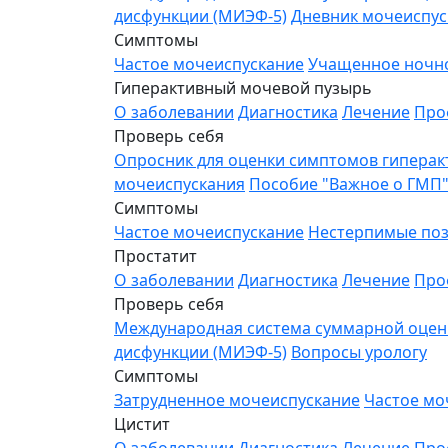
дисфункции (МИЭФ-5)
Дневник мочеиспус
Симптомы
Частое мочеиспускание
Учащенное ночн
Гиперактивный мочевой пузырь
О заболевании
Диагностика
Лечение
Про
Проверь себя
Опросник для оценки симптомов гиперак
мочеиспускания
Пособие "Важное о ГМП
Симптомы
Частое мочеиспускание
Нестерпимые поз
Простатит
О заболевании
Диагностика
Лечение
Про
Проверь себя
Международная система суммарной оценки
дисфункции (МИЭФ-5)
Вопросы урологу
Симптомы
Затрудненное мочеиспускание
Частое мо
Цистит