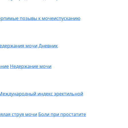
ерпимые позывы к мочеиспусканию
недержания мочи
Дневник
ание
Недержание мочи
Международный индекс эректильной
ялая струя мочи
Боли при простатите