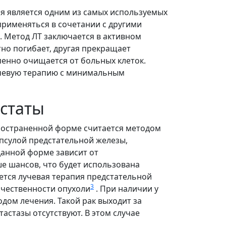
я является одним из самых используемых
применяться в сочетании с другими
. Метод ЛТ заключается в активном
тно погибает, другая прекращает
пенно очищается от больных клеток.
учевую терапию с минимальным
остаты
пространенной форме считается методом
апсулой предстательной железы,
данной форме зависит от
е шансов, что будет использована
ется лучевая терапия предстательной
3
ачественности опухоли
. При наличии у
ом лечения. Такой рак выходит за
астазы отсутствуют. В этом случае