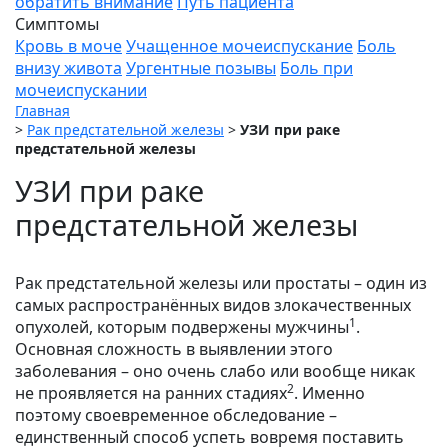
обратить внимание
Путь пациента
Симптомы
Кровь в моче
Учащенное мочеиспускание
Боль
внизу живота
Ургентные позывы
Боль при
мочеиспускании
Главная
>
Рак предстательной железы
>
УЗИ при раке
предстательной железы
УЗИ при раке
предстательной железы
Рак предстательной железы или простаты – один из
самых распространённых видов злокачественных
1
опухолей, которым подвержены мужчины
.
Основная сложность в выявлении этого
заболевания – оно очень слабо или вообще никак
2
не проявляется на ранних стадиях
. Именно
поэтому своевременное обследование –
единственный способ успеть вовремя поставить