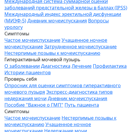
Международная система суммарной оценки
заболеваний предстательной железы в баллах (IPSS)
Международный индекс эректильной дисфункции
(МИЭФ-5)
Дневник мочеиспускания
Вопросы
урологу
Симптомы
Частое мочеиспускание
Учащенное ночное
мочеиспускание
Затрудненное мочеиспускание
Нестерпимые позывы к мочеиспусканию
Гиперактивный мочевой пузырь
О заболевании
Диагностика
Лечение
Профилактика
Истории пациентов
Проверь себя
Опросник для оценки симптомов гиперактивного
мочевого пузыря
Экспресс-диагностика типов
недержания мочи
Дневник мочеиспускания
Пособие "Важное о ГМП"
Путь пациента
Симптомы
Частое мочеиспускание
Нестерпимые позывы к
мочеиспусканию
Учащенное ночное
мочеиспускание
Недержание мочи