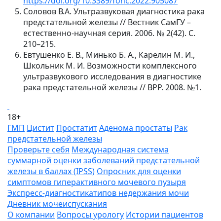
https://doi.org/10.3389/fonc.2022.905087
Соловов В.А. Ультразвуковая диагностика рака
предстательной железы // Вестник СамГУ –
естественно-научная серия. 2006. № 2(42). С.
210–215.
Евтушенко Е. В., Минько Б. А., Карелин М. И.,
Школьник М. И. Возможности комплексного
ультразвукового исследования в диагностике
рака предстательной железы // ВРР. 2008. №1.
18+
ГМП
Цистит
Простатит
Аденома простаты
Рак
предстательной железы
Проверьте себя
Международная система
суммарной оценки заболеваний предстательной
железы в баллах (IPSS)
Опросник для оценки
симптомов гиперактивного мочевого пузыря
Экспресс-диагностикатипов недержания мочи
Дневник мочеиспускания
О компании
Вопросы урологу
Истории пациентов