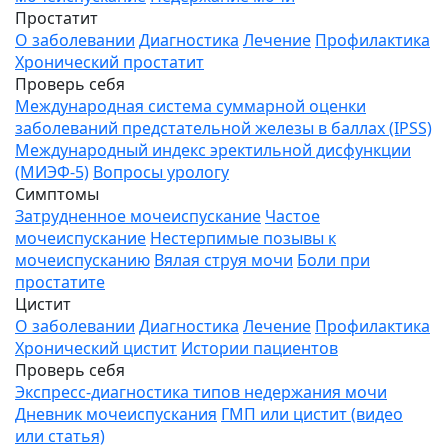
Простатит
О заболевании
Диагностика
Лечение
Профилактика
Хронический простатит
Проверь себя
Международная система суммарной оценки
заболеваний предстательной железы в баллах (IPSS)
Международный индекс эректильной дисфункции
(МИЭФ-5)
Вопросы урологу
Симптомы
Затрудненное мочеиспускание
Частое
мочеиспускание
Нестерпимые позывы к
мочеиспусканию
Вялая струя мочи
Боли при
простатите
Цистит
О заболевании
Диагностика
Лечение
Профилактика
Хронический цистит
Истории пациентов
Проверь себя
Экспресс-диагностика типов недержания мочи
Дневник мочеиспускания
ГМП или цистит (видео
или статья)