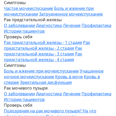
Симптомы
Частое мочеиспускание
Боль и жжение при
мочеиспускании
Затрудненное мочеиспускание
Рак предстательной железы
О заболевании
Диагностика
Лечение
Профилактика
Истории пациентов
Проверь себя
Рак предстательной железы - 1 стадия
Рак
предстательной железы - 2 стадия
Рак
предстательной железы - 3 стадия
Рак
предстательной железы - 4 стадия
Симптомы
Боль и жжение при мочеиспускании
Учащенное
ночное мочеиспускание
Кровь в моче
Кровь в
сперме
Эректильная дисфункция
Рак мочевого пузыря
О заболевании
Диагностика
Лечение
Профилактика
Истории пациентов
Проверь себя
Подозрения на рак мочевого пузыря? На что