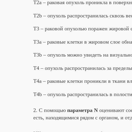
Согласно этой систем
1.
Параметр Т
– оценк
эндоскопическое обсл
присваивается одна из
Тх – не хватает данны
Т0 – признаки опухоли