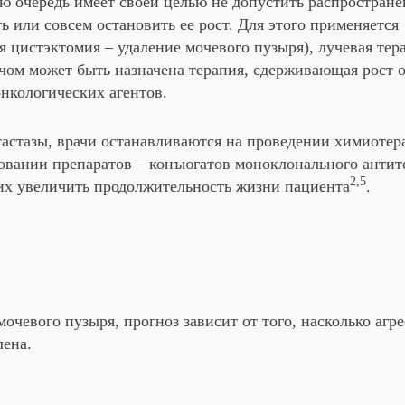
вает наличие или отсутствие метаста
ю или лимфатической жидкостью в др
1,3,4
 (М0)
.
ассифицирован, уточняется его стадия
на 1 стадии
не имеет отдаленных мет
й стадии заболевание вполне успешн
ачальном этапе заболевания не отли
зненные ощущения в процессе, затруд
рвая стадия чаще всего протекает бе