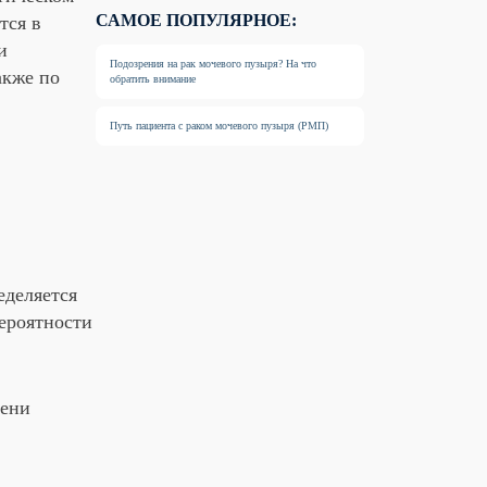
зыря
холь, которая начинает расти при пат
узыря, чаще всего эта опухоль разви
треннюю поверхность мочевого пузы
нь, определяют по размеру опухоли, 