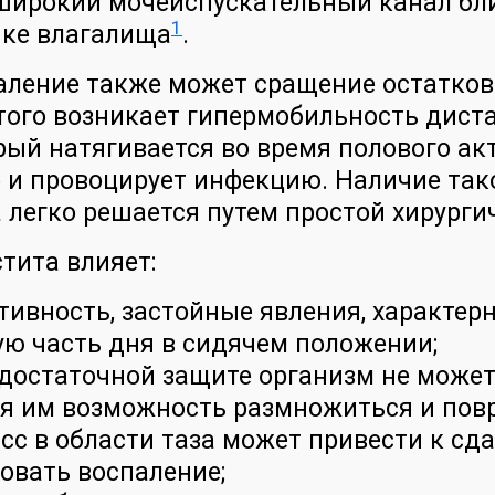
 широкий мочеиспускательный канал бл
1
нке влагалища
.
аление также может сращение остатков
этого возникает гипермобильность дист
ый натягивается во время полового акт
то и провоцирует инфекцию. Наличие та
а легко решается путем простой хирург
тита влияет:
тивность, застойные явления, характер
ю часть дня в сидячем положении;
достаточной защите организм не может
я им возможность размножиться и повр
сс в области таза может привести к с
овать воспаление;