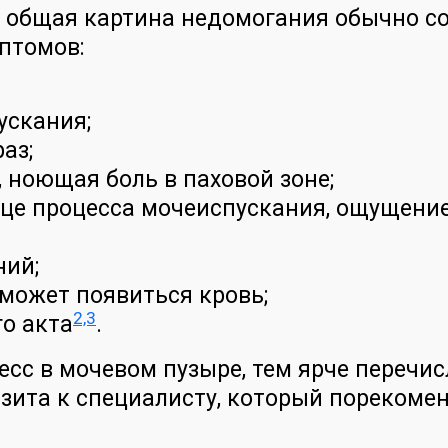
о общая картина недомогания обычно с
птомов:
ускания;
аз;
 ноющая боль в паховой зоне;
нце процесса мочеиспускания, ощущени
ний;
 может появиться кровь;
2,3
го акта
.
есс в мочевом пузыре, тем ярче переч
изита к специалисту, который порекоме