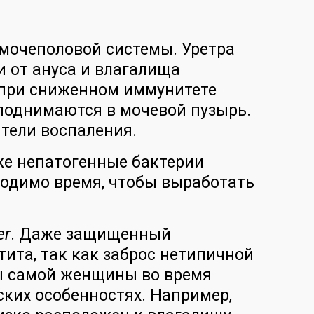
мочеполовой системы. Уретра
и от ануса и влагалища
 при сниженном иммунитете
поднимаются в мочевой пузырь.
ители воспаления.
же непатогенные бактерии
одимо время, чтобы выработать
er
. Даже защищенный
ита, так как заброс нетипичной
ы самой женщины во время
ских особенностях. Например,