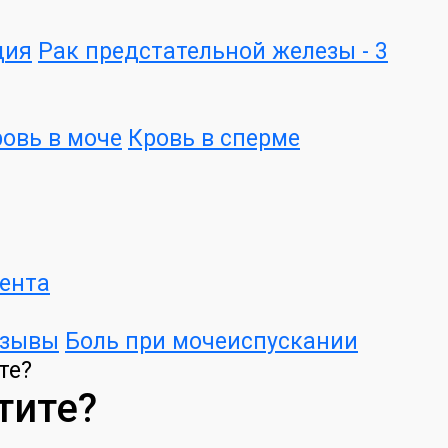
дия
Рак предстательной железы - 3
овь в моче
Кровь в сперме
ента
озывы
Боль при мочеиспускании
те?
тите?