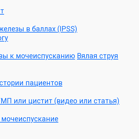
ит
елезы в баллах (IPSS)
огу
вы к мочеиспусканию
Вялая струя
стории пациентов
ГМП или цистит (видео или статья)
 мочеиспускание