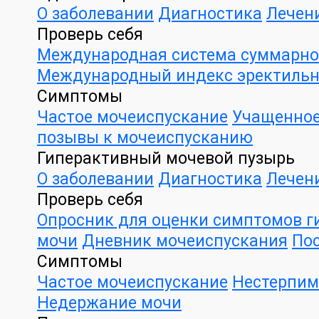
О заболевании
Диагностика
Лечен
Проверь себя
Международная система суммарной
Международный индекс эректильн
Симптомы
Частое мочеиспускание
Учащенное
позывы к мочеиспусканию
Гиперактивный мочевой пузырь
О заболевании
Диагностика
Лечен
Проверь себя
Опросник для оценки симптомов г
мочи
Дневник мочеиспускания
Пос
Симптомы
Частое мочеиспускание
Нестерпим
Недержание мочи